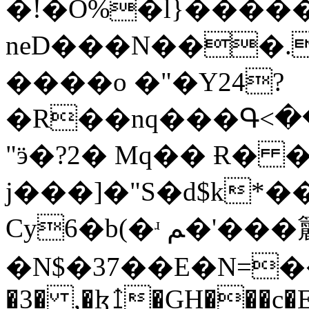
�!�O%�l}���
neD���N���.b
����o �"�Y24?
�R��nq���Գ<�
"ӭ�?2� Mq�� Ɍ� 
j���]�"S�d$k*
Cy6�b(�ʴ ﻢ�'���籭�?V������ͬ�qd<)-
�N$�37��E�N=��'2��ЭG
�3� ,�ɮ↥�GH���c�E