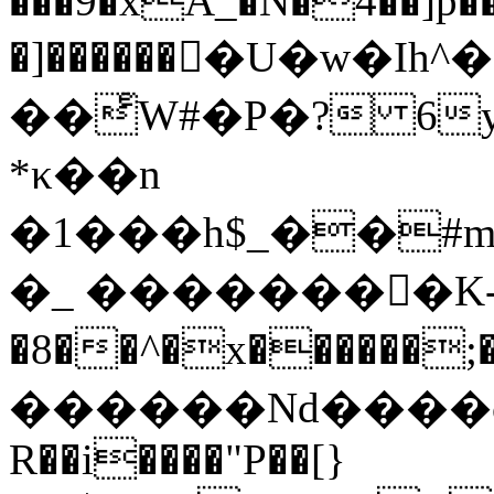
���9�xA_�N�4��]p��
�]������򊏀�U�w�
��ͤW#�P�? 6
*κ��n
�1���h$_��#m
�_ ��������K
�8��^�x������
������Nd����c�
R��i����"P��[}