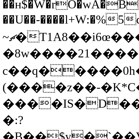
��ʜ$�W�rO�wA�B
��U��-����l+W:�%5
~ޗ�T1A8��i6œ�����59
�8w����21����
c��q�����0h����r�A
(����z��-�K*C�
����IS�D��
�:?