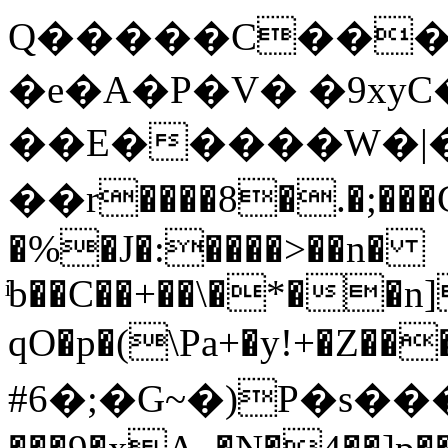
Q�����C����
�e�A�P�V� �9xy
��E�
����W�|
��r����8�.�;���
�%�J�:����>��n�
ͥb��C��+��\�*��n
qO�p�(\Pa+�y!+�Z��
#6�;�G~�)P�s