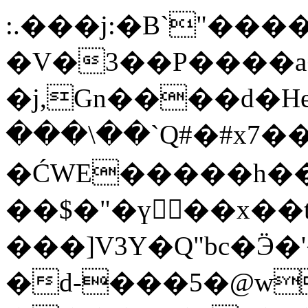
:.���j:�B`"���
�V�3��P����a
�j,Gn����d�He
���\��`Q#�#x7
�ĆWE�����h�
��$�"�үَ��x��
���]V3Y�Q"bc�Ӭ
�d-���5�@w