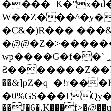
����+K�"x�d�
W��Z���^�
y�
�C&�)R��� ���
�@@�Z�>������
wp����G�f��`؃�fx��96�\�%�����r�ę2W��H�x�dq���1��r�)z���\��ld�X�)����ܦ,�m��'
Ƨ�������Z��F
��&]pZ�q_�!r���
�0%GS���FQy�
��J�6�.K���f>�@��