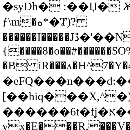
�syDh� :��Џ� Ѫ
ƒ\m�ه*�Ⱦ)?
������I�����Jڐ�'��N����U���u,�Ž����M�+
{����8�o��#������$O%
�B iR���ʌ�H^7�Y�46�&TeR'R[pT��A�p���#���a��M����E"
�eFQ���n���d:����.�پ���E�8�l*��T.YSJ
[��hiq���X,^
������6t�fʝ�א��DKnD1���Qx%^���I�R�����l�F�H��ϊ����U����\�� q9ngW-Nd2��&�6�f�|k�mkמ�|
yx�E���R.���V�*�