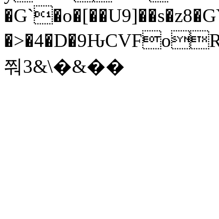
�G`�o�[��U9]��s�z8�
�>�4�D�9ԊCVFoRRȫ�0
쭤3&\�&��