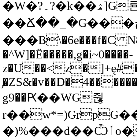
�W�?۔?�k��ۿ]G룐
��Ճ��_�G���چ�}
���B\�6e���f�C N
�^W]�Ë�����,g�i~0����-
z�U��<z�]+ę#
̡�ZS&�v��D�4������
g9��Ԗ��WG줞
r��w*=)Grp
�)%���d��Ѽٲo��>FJ�