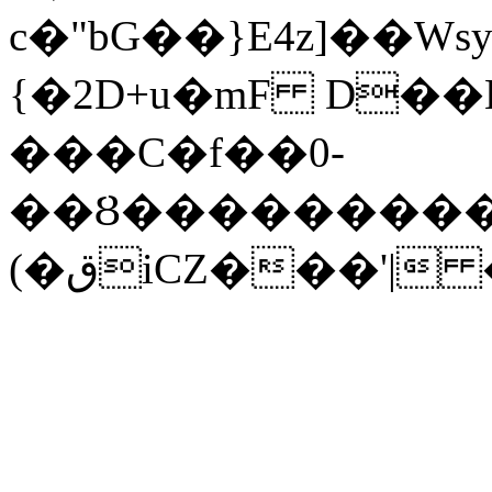
c�"bG��}E4z]��W
{�2D+u�mF D�
���C�f��0-
��Ȣ���������
(�قiCZ���'|