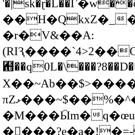
'�|sk�ɽ�L��Γ�w
��H�QkxZ�_
�r�V&��A:
(RIԆ����`4>2��O
︛��q0L�\���?8��D�
X��~Αb��$>����
πZޅ���~$��%�^�s��@���J8�M���6���*�&Hj?
�M���Ӹm�q�œu�;��>��w6��
����?e�a�!�