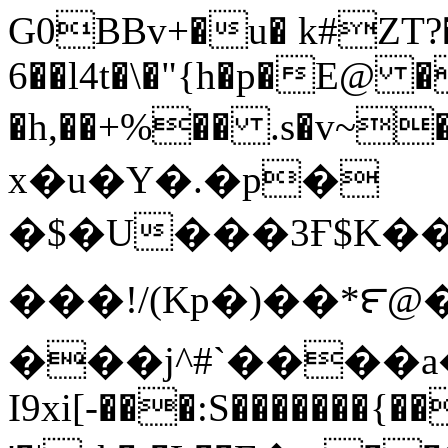
G0BBv+�u� k#ZT?
6��l4t�\�"{h�p�E@ 
�h,��+%�� .s�v~
x�u�Y�.�p�
�$�U���3Ғ$K��K
���!/(Kp�)��*౯
���j^#`����a�
I9xi[-���:S�������