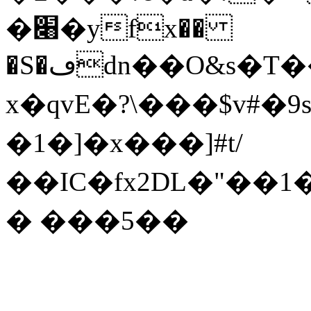
�׈�yfx��
�S�ڡdn��O&s�
T�
x�qvE�?\���$v#�
�1�]�x���]#t/
��IC�fx2DL�"��
� ���5��