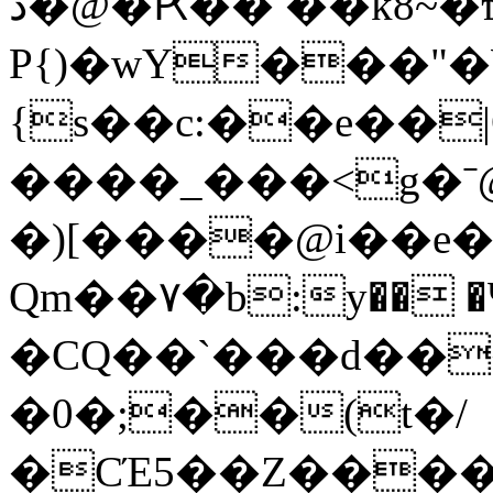
د�@�Ԗ�� ��k8~�ҵ�+k�9�m�g��
P{)�wY���"�
{s��c:��e��
����_���<g�ˉ@
�)[����@i��e
Qm��۷�b:y�� 
�CQ��`���d������~G"�܃t^o�@�MEP5���
�0�;��(t�/
�CΈ5��Z����