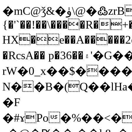
�mC@ǯ&�ۈ\@�߷zrBhd�ʍ$� o��{��Lv˲Q��o��:
{�'`��!��\����R�+
HX�e��A�����2
�RcsA�� p�36��۽'�G��?
rW�0_x��$����
N��B�(Q��lH
�F
�#ɤPo�%��<�