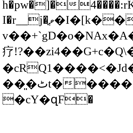
h�pw�]�4����:r
I�r__j�ֳވ�I�[k��s��4��F�"
v��+`gD�o�NAx�
疗!?��zi4��G+c�
�cRQ1����<�Jd
��͈�ٹt������14�qp T���i@9K
�cY�զF�