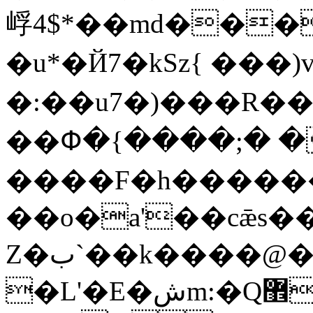
㟊4$*��md���
�u*�Й7�kSz{ ���)
�:��u7�)���R��
��Փ�{����;� �
����F�h������
��o�a'��cǣs�
Z�ب`��k����@�jV����Zܜ����7Fp��
�L'�E�شm:�Q޾Q .�:�$+����BL�.��P�1����sP)�.H@�YO�%?