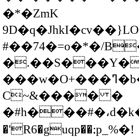
�*�ZmK
9D�q�JhkI�cv��
#��74�=o�*�/B
�.��S���Y��
���w�O+���ߣ�b�~! E�
C~&���� �
�#h���#�،d�k�׸Y�좵sP"Hu
�'R6�guqp��׃.p_%�!