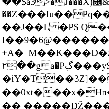
��$a3>�J���X)⿜
��Z���Iu��Pq�
��J��L �P$ Q��
I��9�6@������
+A�_M��K���D�z
٢��g a�Pڲ���y$��N�TR��K�brAb�;�����SG�$Ю�b˵�@"Q���J%�)O����8�e��v������]
�iY�T��3Z]��
��0xt���x�H
�� �����Ǆ����