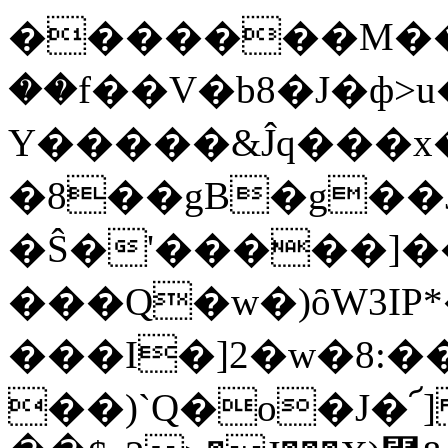
�������M��
��f��V�b8�J�ф
Y�����&Ĵq���x
�8��gB�g��
�Ŝ�'�����]��8j
���Q�w�)ȏW3IP
���I�]2�w�8:�
��)`Q�o�J�՜