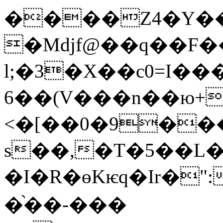
����Z4�Y��
�Mdjf@��q��F�
l;�3�X��c0=I��
6��(V���n��ю+�
<�[��0�9��
s��,�T�5��L
�I�R�ɵKѥq�Ir�":�F$�4n�km�^32��9ƽ\�
�֨��-���