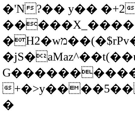
�'N?�� y�� �+
�����X_���
�H2�wמ��(�$rPv��H��m�3%Կ�K����e���2�ݫ�\�Y�/vX��}0�Ǹ)�g����fYJs"Ұ5�גGbS�^ϺJ����?
�jS�aMaz^��t(�
G����������
+�>y����5��
�