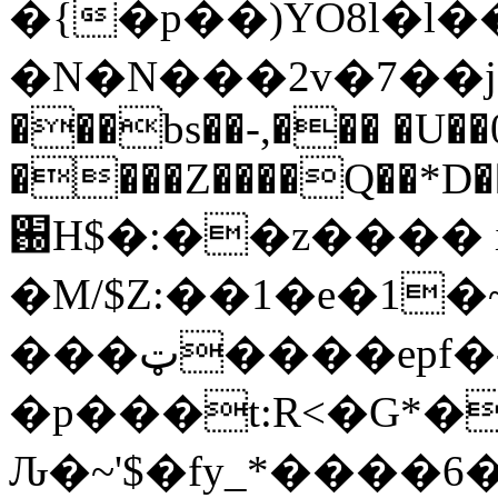
�{�p��)YO8l�
�N�N���2v�7��jZj�H�{�r�Qߙ���N` [�or�;R6qY��n��
���bs��-,��� �U�
����Z����Q��*D�
֐H$�:��z���� il{[9 ;^R��?����e�
�M/$Z:��1�e�1
���ټ����epf�-��i:�����i/
�p���t:R<�G*
Ԉ�~'$�fy_*����6��x�ךZ����`��E���П� 0