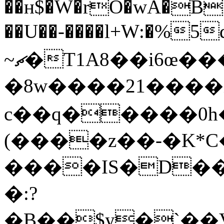
��ʜ$�W�rO�wA�B
��U��-����l+W:�%5
~ޗ�T1A8��i6œ�����59
�8w����21����
c��q�����0h����r�A
(����z��-�K*C�
����IS�D��
�:?