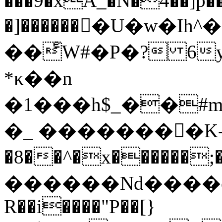
���9�xA_�N�4��]p��
�]������򊏀�U�w�
��ͤW#�P�? 6
*κ��n
�1���h$_��#m
�_ ��������K
�8��^�x������
������Nd����c�
R��i����"P��[}