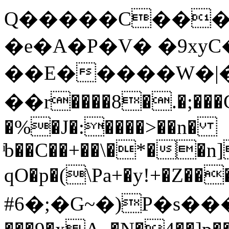
Q�����C����
�e�A�P�V� �9xy
��E�
����W�|
��r����8�.�;���
�%�J�:����>��n�
ͥb��C��+��\�*��n
qO�p�(\Pa+�y!+�Z��
#6�;�G~�)P�s