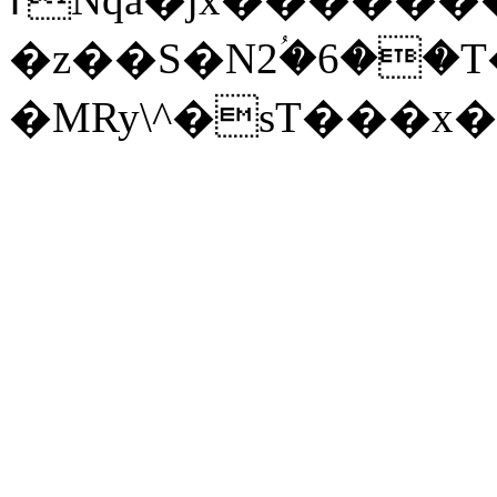
�z��S�N2ؙ�6��T
�MRy\^�sT���