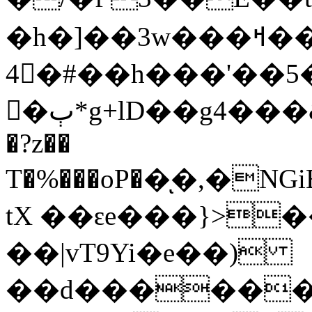
�h�]��3w���ߞ���N�`)(���'"C
4򠐨�#��h���'��
�ٻ*g+lD��g4���&l�{c��A����k���7$UϢ��{JF"7'�i:5����`�@���]�{�8E�QK��
�?z��
T�%���oP��ͅ�,�
tX ��ԑe���}>�
��|vT9Yi�e��)
��d������