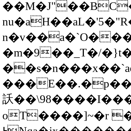
��M�J"��BC�
nu�aH��aL�'5�"
n�v��a�`O��
�m�9��_T�/�}t
��ѕ�n���x��`ae˲
���E��.�p�
訞��\98����I��
oT����]~�r 
ͰNqa�jx������