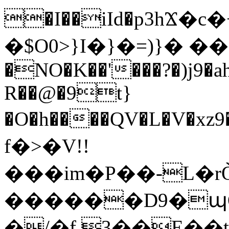
�I��iId�p3hϪ�c
�$O0>}I�}�=)}� 
�NO�K��'���?�)j9�ah
R��@�9t}
�O�h����QV�L�V�xz9��ߛ��eL�Ţ���ۓ���H�M���(n�
f�>�V!!
���im�P��-L�rÒ
������D9�պO
�
/�f 3��E��