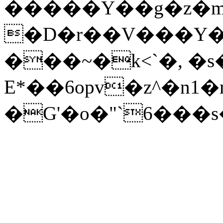
�����Y��g�z�m
�D�r��V���Y��֖���K!Sj��
���~�k<`�, �s�
E*��6opv�z^�n1�
�G'�o�"`6���s