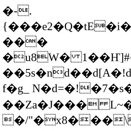
�-.
{���e2�Q�tE�i
���
�u8W� 1��Ҥ]#
��5s�nd��d[A�!d[�ݨ�JӪW�hј�d�)�Fn
f�g_ N�d=�!�7�
��Za�J��� L~
�/"�x8���