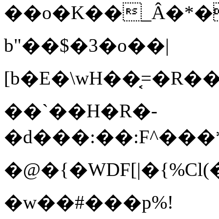
��o�K��_Â�*�����
b"��$�3�o� �|
[b�E�\wH��͔=�R��
��`��H�R�-
�d���:��:F^���*
�@�{�WDF[|�{%C
�w��#���p%!