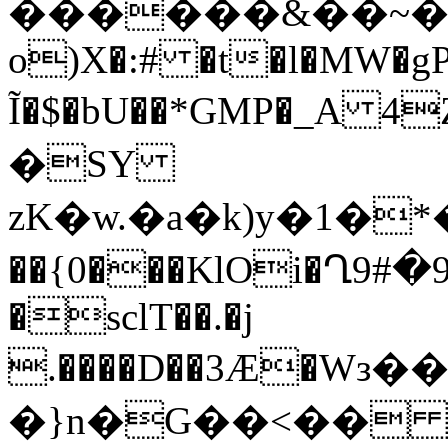
������&��~��
o)X�:# �t�l�MW�gP
Ĩ�$�bU��*GMP�_A 4Z���~'�P
�SY
zK�w.�a�k)y�1�*�zx�
��{0���KlOi�Ղ9#�9�`�Q��/joѺ��Pq
�sclT��.�j
.����D��3Ӕ�Wз
�}n�G��<��