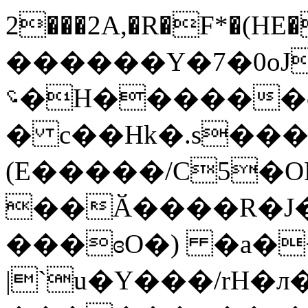
2���2A,�R�F*�(HE�H��ا���MJº
����
��Y�7�0oJ
؝�H������o;G01b�1�#�s{�9��|
� c��Hk�.s���
(E�����/C5�
��Ӑ����R�J�
���ɞO�) �a�+
|`u�Y���/rH�