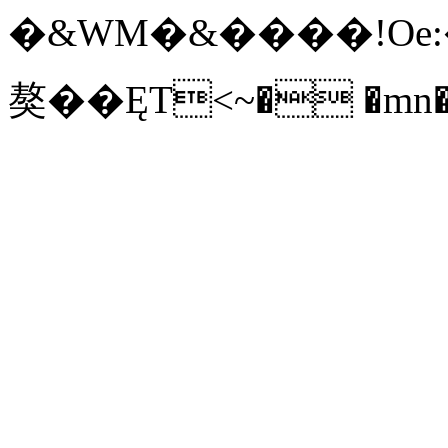
�&WM�&����!Oe:�d�Y