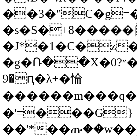
��3�"C�g
�s�S�+8�����
�J*�1�C�z�
�g�Ռ��X�״?0��V��l���oq-�����
9�ԥ�λ+�惀
������m���q�
�'=���G}
��'*��ጡ��w��