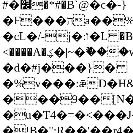
#�׼�*#�B`@�c�-}
�F���הa��%p�I���%��/
�cL�/-j�:ו�L �B���8�9� ̼,�m��l]8�lN:
<����A�ؼ�|~�ޫ���w̼7�i߂`����5��X���E�2�o�
�d�#j���}�
�%v���:ǣD�H&
���9��[N�
�u�T4�=�<���J
�!B�":R��'��r