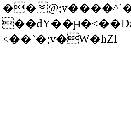
��@;v����^`
��dY��ԩ�<��DzZ
<��`�;v�W�hZl