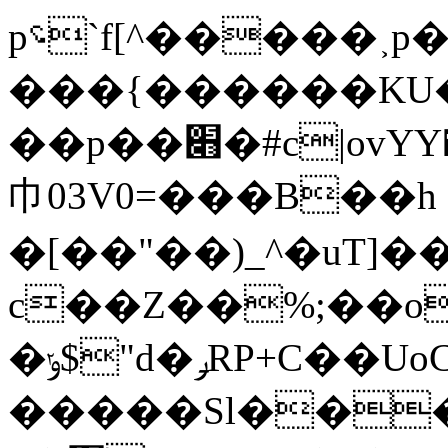
p؝`f[^�����˲p�h�;-
���{������KU
��p��׋�#c|ovYY�R�Rw���o9b�ն��b�̷�@����Zy�w�44qZ��z�F�o�d/>b�(3�j\���
巾03V0=���B��h
�[��"��)_^�uT]
c��Z��%;��o
�ݸ$"d�ݛRP+C��UoCy03�l J���m9���r!A�u�.�qfH��W��m��o|lV��Pԭ�&��C�����/8���~�6�a_���8�2W��a
�����Sl���