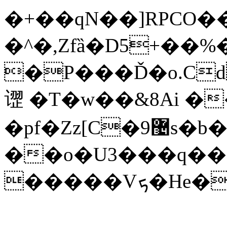
�+��qN��]RPCO
�^�,Zfȁ�D5+��%
�P���Ď�o.Cd
䜧 �T�w��&8Ai �
�pf�Zz[C�9޴s�b�P�]�݄��+k%"H#����4��,&�i������4w����P�{�Tc1؂���}NX�%L�`3����L��,�W���R�@?
��o�U3���q�
�����Vܟ�H