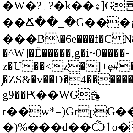
�W�?۔?�k��ۿ]G룐
��Ճ��_�G���چ�}
���B\�6e���f�C N
�^W]�Ë�����,g�i~0����-
z�U��<z�]+ę#
̡�ZS&�v��D�4������
g9��Ԗ��WG줞
r��w*=)Grp
�)%���d��Ѽٲo��>FJ�