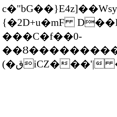
c�"bG��}E4z]��W
{�2D+u�mF D�
���C�f��0-
��Ȣ���������
(�قiCZ���'|