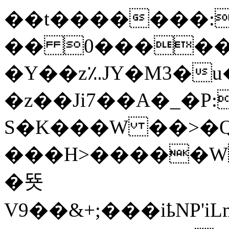
��t�������:K
�� 0������
�Y��z؉JY�M3�u
�z��Ji7��A�_�P
S�K���W ��>�Q
���H>�����W
�뚓
V9��&+;���iҍNP'iLmBAV����@�����܅5�3