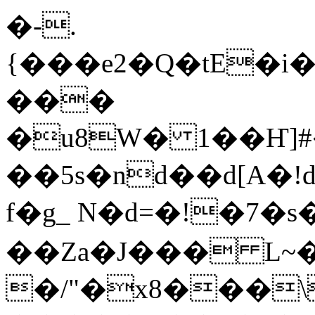
�-.
{���e2�Q�tE�i
���
�u8W� 1��Ҥ]#
��5s�nd��d[A�!d[�ݨ�JӪW�hј�d�)�Fn
f�g_ N�d=�!�7�
��Za�J��� L~
�/"�x8���