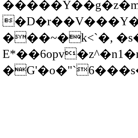
�����Y��g�z�m
�D�r��V���Y��֖���K!Sj��
���~�k<`�, �s�
E*��6opv�z^�n1�
�G'�o�"`6���s