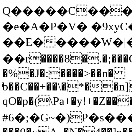
Q�����C����
�e�A�P�V� �9xy
��E�
����W�|
��r����8�.�;���
�%�J�:����>��n�
ͥb��C��+��\�*��n
qO�p�(\Pa+�y!+�Z��
#6�;�G~�)P�s