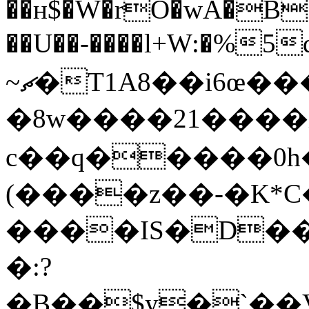
��ʜ$�W�rO�wA�B
��U��-����l+W:�%5
~ޗ�T1A8��i6œ�����59
�8w����21����
c��q�����0h����r�A
(����z��-�K*C�
����IS�D��
�:?