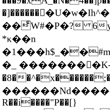
���9�xA_�N�4��]p��
�]������򊏀�U�w�
��ͤW#�P�? 6
*κ��n
�1���h$_��#m
�_ ��������K
�8��^�x������
������Nd����c�
R��i����"P��[}